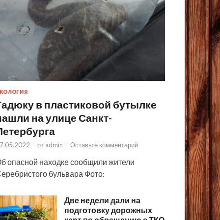
КОЛОГИЯ
Гадюку в пластиковой бутылке
нашли на улице Санкт-
Петербурга
7.05.2022
-
от
admin
-
Оставьте комментарий
б опасной находке сообщили жители
еребристого бульвара Фото:
Две недели дали на
подготовку дорожных
карт по обращению с ТКО