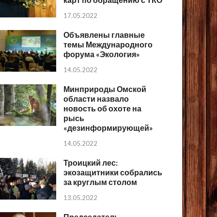
17.05.2022
Объявлены главные
темы Международного
форума «Экология»
14.05.2022
Минприроды Омской
области назвало
новость об охоте на
рысь
«дезинформирующей»
14.05.2022
Троицкий лес:
экозащитники собрались
за круглым столом
13.05.2022
Председатель