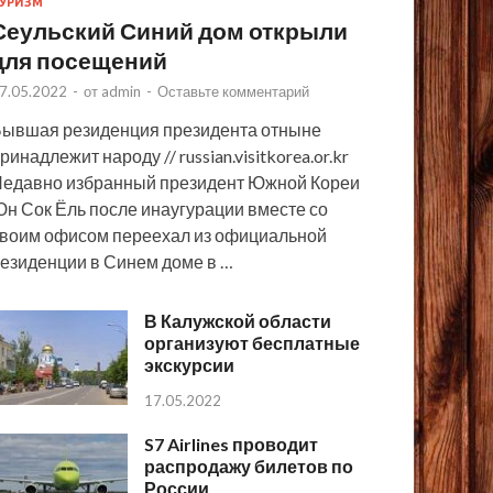
УРИЗМ
Сеульский Синий дом открыли
для посещений
7.05.2022
-
от
admin
-
Оставьте комментарий
ывшая резиденция президента отныне
ринадлежит народу // russian.visitkorea.or.kr
едавно избранный президент Южной Кореи
н Сок Ёль после инаугурации вместе со
воим офисом переехал из официальной
езиденции в Синем доме в …
В Калужской области
организуют бесплатные
экскурсии
17.05.2022
S7 Airlines проводит
распродажу билетов по
России