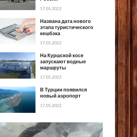
17.05.2022
Названа дата нового
этапа туристического
кешбэка
17.05.2022
На Куршской косе
запускают водные
маршруты
17.05.2022
В Турции появился
новый аэропорт
17.05.2022