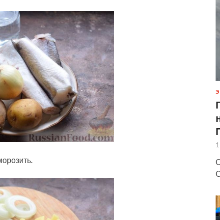
Э
1
морозить.
О
С