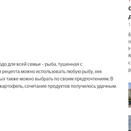
Т
1
Б
п
Н
Ю
с
до для всей семьи – рыба, тушенная с
р
 рецепта можно использовать любую рыбу, хек
рых также можно
выбрать по своим предпочтениям. В
картофель, сочетание продуктов получилось удачным.