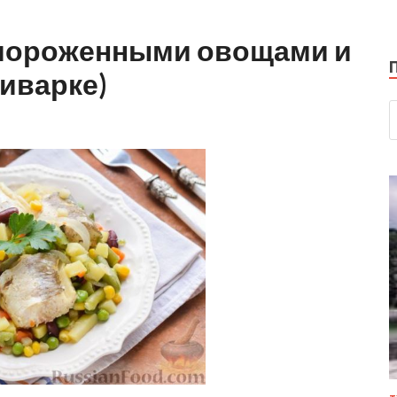
амороженными овощами и
иварке)