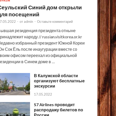
УРИЗМ
Сеульский Синий дом открыли
для посещений
7.05.2022
-
от
admin
-
Оставьте комментарий
ывшая резиденция президента отныне
ринадлежит народу // russian.visitkorea.or.kr
едавно избранный президент Южной Кореи
н Сок Ёль после инаугурации вместе со
воим офисом переехал из официальной
езиденции в Синем доме в …
В Калужской области
организуют бесплатные
экскурсии
17.05.2022
S7 Airlines проводит
распродажу билетов по
России