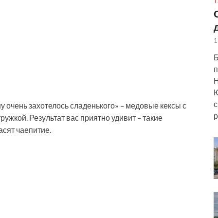
Т
1
Б
п
Н
Ю
с
ну очень захотелось сладенького» – медовые кексы с
р
ужкой. Результат вас приятно удивит – такие
асят чаепитие.