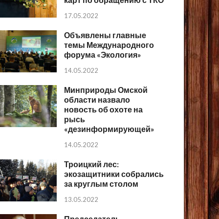
17.05.2022
Объявлены главные
темы Международного
форума «Экология»
14.05.2022
Минприроды Омской
области назвало
новость об охоте на
рысь
«дезинформирующей»
14.05.2022
Троицкий лес:
экозащитники собрались
за круглым столом
13.05.2022
Председатель