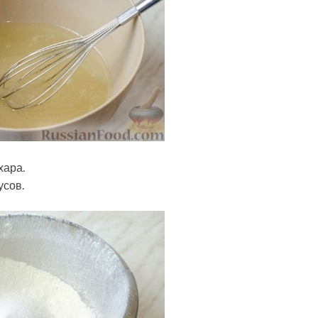
хара.
усов.