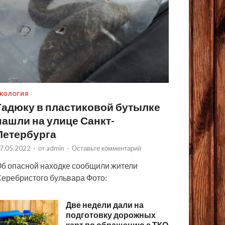
КОЛОГИЯ
Гадюку в пластиковой бутылке
нашли на улице Санкт-
Петербурга
7.05.2022
-
от
admin
-
Оставьте комментарий
б опасной находке сообщили жители
еребристого бульвара Фото:
Две недели дали на
подготовку дорожных
карт по обращению с ТКО