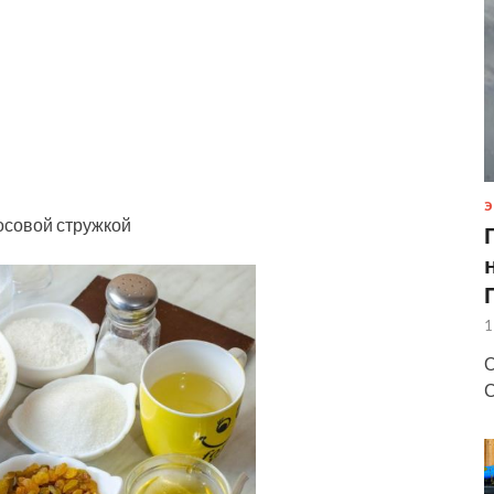
Э
осовой стружкой
1
О
С