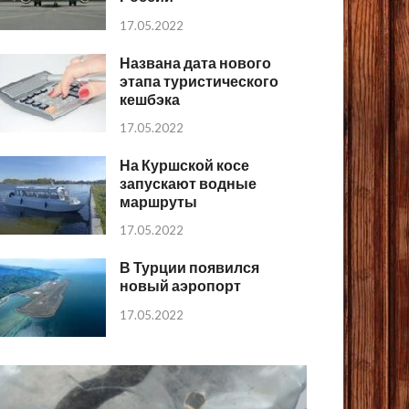
17.05.2022
Названа дата нового
этапа туристического
кешбэка
17.05.2022
На Куршской косе
запускают водные
маршруты
17.05.2022
В Турции появился
новый аэропорт
17.05.2022