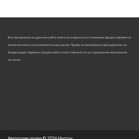
Все материалы на данном сайте взяты из открытых источников и предоставляются
исключительно в ознакомительных целях. Права на материалы принадлежат их
владельцам. Администрация сайта ответственности за содержание материала
не несет.
Авторские права © 2026
Нептун.
.