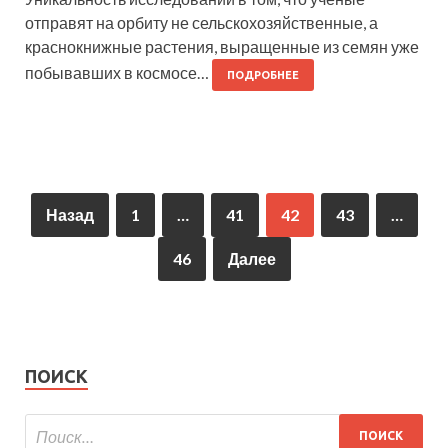
отправят на орбиту не сельскохозяйственные, а
краснокнижные растения, выращенные из семян уже
побывавших в космосе…
ПОДРОБНЕЕ
Назад
1
…
41
42
43
…
46
Далее
ПОИСК