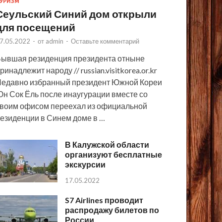
УРИЗМ
Сеульский Синий дом открыли
для посещений
7.05.2022
-
от
admin
-
Оставьте комментарий
ывшая резиденция президента отныне
ринадлежит народу // russian.visitkorea.or.kr
едавно избранный президент Южной Кореи
н Сок Ёль после инаугурации вместе со
воим офисом переехал из официальной
езиденции в Синем доме в …
В Калужской области
организуют бесплатные
экскурсии
17.05.2022
S7 Airlines проводит
распродажу билетов по
России