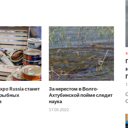
Э
1
xpo Russia станет
За нерестом в Волго-
О
 рыбных
Ахтубинской пойме следит
С
в
наука
17.05.2022