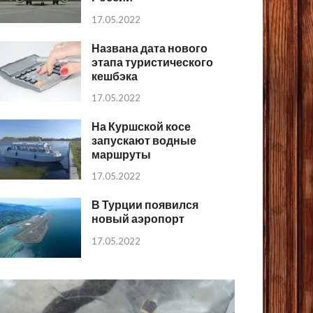
17.05.2022
Названа дата нового
этапа туристического
кешбэка
17.05.2022
На Куршской косе
запускают водные
маршруты
17.05.2022
В Турции появился
новый аэропорт
17.05.2022