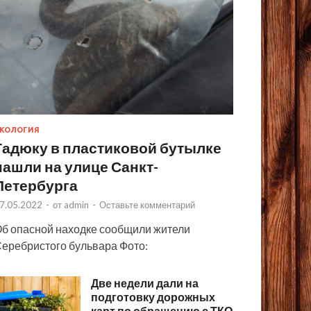
КОЛОГИЯ
Гадюку в пластиковой бутылке
нашли на улице Санкт-
Петербурга
7.05.2022
-
от
admin
-
Оставьте комментарий
б опасной находке сообщили жители
еребристого бульвара Фото:
Две недели дали на
подготовку дорожных
карт по обращению с ТКО