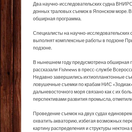
Два научно-исследовательских судна ВНИРО
донных траловых съемок в Японском море. В
обширная программа.
Специалисты на научно-исследовательских 
выполнят комплексные работы в подзоне Пр
подзоне.
В нынешнем году предусмотрена обширная п
рассказали Fishnews в пресс-службе Всерос
Недавно завершились ихтиопланктонные съе
ловушечные съемки по крабам НИС «Зодиак»
дальневосточного моря связано как с их бол
перспективами развития промысла, отметили 
Проведение съемок на двух судах единоврем
охватить акваторию, избегая возможных пер
картину распределения и структуры нектона 