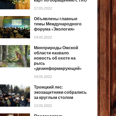
17.05.2022
Объявлены главные
темы Международного
форума «Экология»
14.05.2022
Минприроды Омской
области назвало
новость об охоте на
рысь
«дезинформирующей»
14.05.2022
Троицкий лес:
экозащитники собрались
за круглым столом
13.05.2022
Председатель