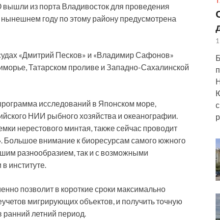
Т
 вышли из порта Владивосток для проведения
 нынешнем году по этому району предусмотрена
1
судах «Дмитрий Песков» и «Владимир Сафонов»
Б
иморье, Татарском проливе и Западно-Сахалинской
п
Н
Ю
рограмма исследований в Японском море,
с
сийского НИИ рыбного хозяйства и океанографии.
р
мки нерестового минтая, также сейчас проводит
. Большое внимание к биоресурсам самого южного
ьшим разнообразием, так и с возможными
в институте.
енно позволит в короткие сроки максимально
еучетов мигрирующих объектов, и получить точную
в ранний летний период.