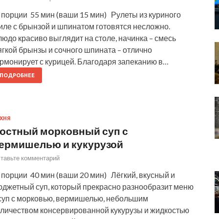
 порции 55 мин (ваши 15 мин) Рулеты из куриного
иле с брынзой и шпинатом готовятся несложно.
юдо красиво выглядит на столе, начинка – смесь
гкой брынзы и сочного шпината – отлично
армонирует с курицей. Благодаря запеканию в…
ПОДРОБНЕЕ
ХНЯ
остный морковный суп с
ермишелью и кукурузой
тавьте комментарий
порции 40 мин (ваши 20 мин) Лёгкий, вкусный и
юджетный суп, который прекрасно разнообразит меню
 суп с морковью, вермишелью, небольшим
оличеством консервированной кукурузы и жидкостью