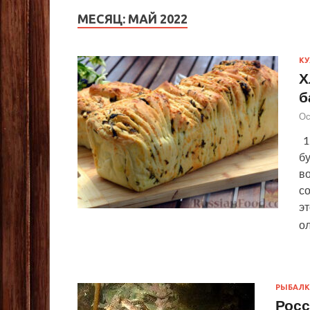
МЕСЯЦ:
МАЙ 2022
КУ
Х
б
Ос
1
б
в
со
э
о
РЫБАЛК
Росс