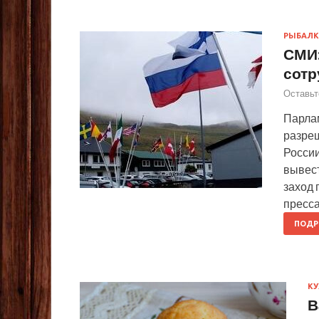
РЫБАЛК
СМИ:
сотр
Оставьт
Парлам
разре
России
вывест
заход 
пресса
ПОДР
КУ
В