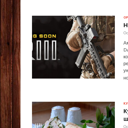
О
Н
Ос
А
Da
ко
р
у
но
КУ
К
ш
Ос