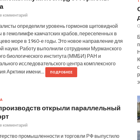
Т
а
е комментарий
алисты определили уровень гормонов щитовидной
О
 в гемолимфе камчатских крабов, переселенных в
Б
ево море в 1960-е годы. Это новое направление для
п
й науки. Работу выполнили сотрудники Мурманского
Н
го биологического института (ММБИ) РАН и
Ю
льного исследовательского центра комплексного
с
ния Арктики имени…
ПОДРОБНЕЕ
р
э
А
производств открыли параллельный
орт
е комментарий
терство промышленности и торговли РФ выпустило