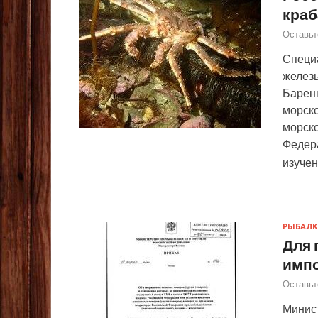
краб
Оставьт
Специ
железы
Баренц
морско
морско
Федера
изуче
РЫБАЛК
Для 
имп
Оставьт
Минис