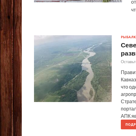
от
ч
РЫБАЛК
Севе
разв
Оставьт
Правит
Кавказ
что од
агропр
Страте
портал
АПК я
ПОДР