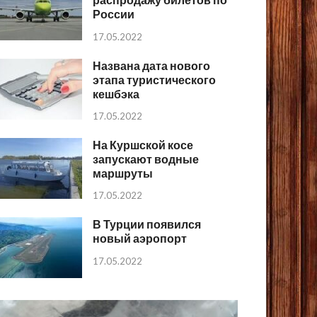
России
17.05.2022
Названа дата нового
этапа туристического
кешбэка
17.05.2022
На Куршской косе
запускают водные
маршруты
17.05.2022
В Турции появился
новый аэропорт
17.05.2022