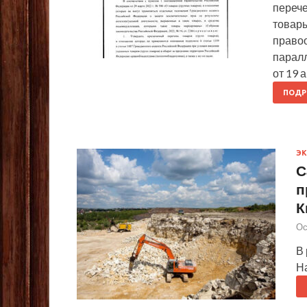
перече
товары
правоо
парал
от 19 
ПОДР
Э
С
п
К
Ос
В
Н