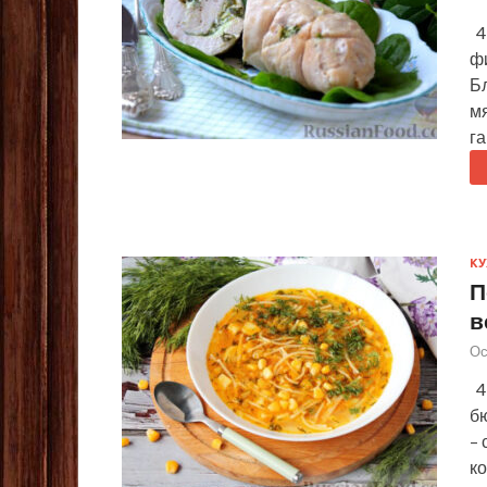
4
ф
Бл
мя
г
КУ
П
в
Ос
4 
б
–
к