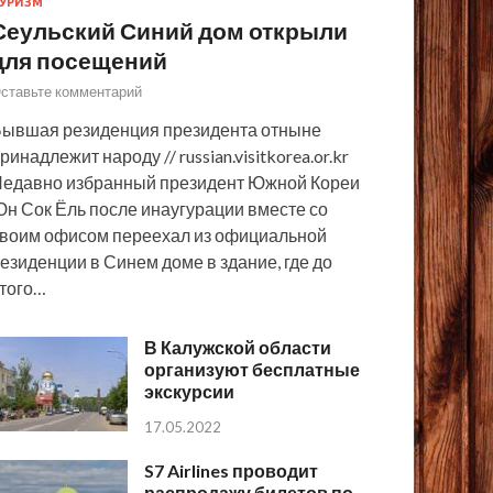
УРИЗМ
Сеульский Синий дом открыли
для посещений
ставьте комментарий
ывшая резиденция президента отныне
ринадлежит народу // russian.visitkorea.or.kr
едавно избранный президент Южной Кореи
н Сок Ёль после инаугурации вместе со
воим офисом переехал из официальной
езиденции в Синем доме в здание, где до
того…
В Калужской области
организуют бесплатные
экскурсии
17.05.2022
S7 Airlines проводит
распродажу билетов по