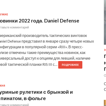
РУЖИЕ
овинки 2022 года. Daniel Defense
тавьте комментарий
мериканский производитель тактических винтовок
niel Defense представил в январе сразу четыре новых
нфигурации в популярной серии «RIII». В пресс-
Э
елизе отмечены такие преимущества новинок, как
ниверсальный доступ к опциям для левшей, наличие
вой тактической планки RIS III с…
ПОДРОБНЕЕ
О
О
ХНЯ
С
уриные рулетики с брынзой и
пинатом, в фольге
тавьте комментарий