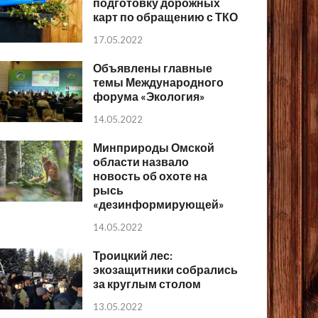
подготовку дорожных
карт по обращению с ТКО
17.05.2022
Объявлены главные
темы Международного
форума «Экология»
14.05.2022
Минприроды Омской
области назвало
новость об охоте на
рысь
«дезинформирующей»
14.05.2022
Троицкий лес:
экозащитники собрались
за круглым столом
13.05.2022