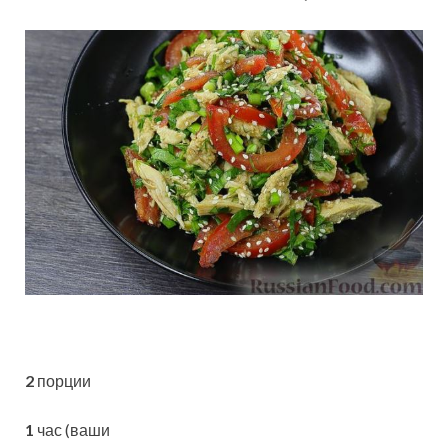
2
порции
1
час (ваши