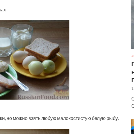
ках
Э
1
О
С
ки, но можно взять любую малокостистую белую рыбу.