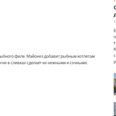
Т
1
Б
п
Н
Ю
с
 рыбного филе. Майонез добавит рыбным котлетам
р
гне в сливках сделает их нежными и сочными.