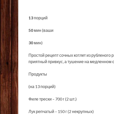
13
порций
50
мин (ваши
30
мин)
Простой рецепт сочных котлет из рубленого
приятный привкус, а тушение на медленном о
Продукты
(на 13 порций)
Филе трески –
700 г (2 шт.)
Лук репчатый – 150 г (2 некрупных)