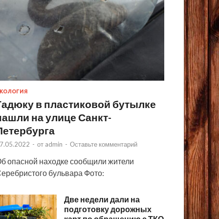
КОЛОГИЯ
Гадюку в пластиковой бутылке
нашли на улице Санкт-
Петербурга
7.05.2022
-
от
admin
-
Оставьте комментарий
б опасной находке сообщили жители
еребристого бульвара Фото:
Две недели дали на
подготовку дорожных
карт по обращению с ТКО