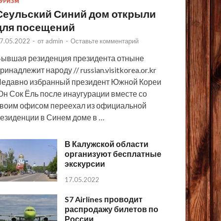
УРИЗМ
Сеульский Синий дом открыли
для посещений
7.05.2022
-
от
admin
-
Оставьте комментарий
ывшая резиденция президента отныне
ринадлежит народу // russian.visitkorea.or.kr
едавно избранный президент Южной Кореи
н Сок Ёль после инаугурации вместе со
воим офисом переехал из официальной
езиденции в Синем доме в …
В Калужской области
организуют бесплатные
экскурсии
17.05.2022
S7 Airlines проводит
распродажу билетов по
России