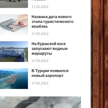
17.05.2022
Названа дата нового
этапа туристического
кешбэка
17.05.2022
На Куршской косе
запускают водные
маршруты
17.05.2022
В Турции появился
новый аэропорт
17.05.2022