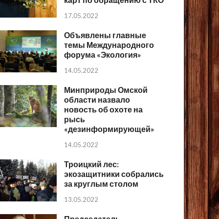
17.05.2022
Объявлены главные
темы Международного
форума «Экология»
14.05.2022
Минприроды Омской
области назвало
новость об охоте на
рысь
«дезинформирующей»
14.05.2022
Троицкий лес:
экозащитники собрались
за круглым столом
13.05.2022
Председатель