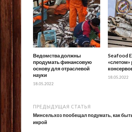
Ведомства должны
Seafood E
продумать финансовую
«слетом»
основу для отраслевой
консерво
науки
18.05.2022
18.05.2022
ПРЕДЫДУЩАЯ СТАТЬЯ
Минсельхоз пообещал подумать, как быть
икрой