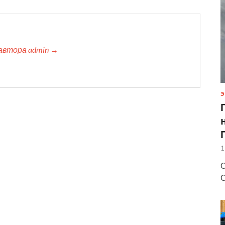
автора admin →
Э
1
О
С