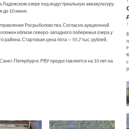
Т
а Ладожском озере под индустриальную аквакультуру.
 до 10 июня.
1
управление Росрыболовства. Согласно аукционной
положен вблизи северо-западного побережья озера у
Б
 района. Стартовая цена лота — 55,7 тыс. рублей,
п
Н
Ю
Санкт-Петербурге. РВУ предоставляется на 10 лет на
с
р