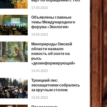
17.05.2022
Объявлены главные
темы Международного
форума «Экология»
14.05.2022
Минприроды Омской
области назвало
новость об охоте на
рысь
«дезинформирующей»
14.05.2022
Троицкий лес:
экозащитники собрались
за круглым столом
13.05.2022
Председатель