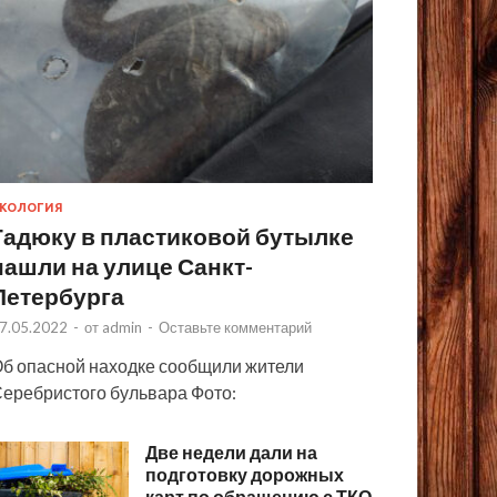
КОЛОГИЯ
Гадюку в пластиковой бутылке
нашли на улице Санкт-
Петербурга
7.05.2022
-
от
admin
-
Оставьте комментарий
б опасной находке сообщили жители
еребристого бульвара Фото:
Две недели дали на
подготовку дорожных
карт по обращению с ТКО