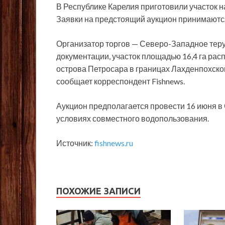
В Республике Карелия приготовили участок н
Заявки на предстоящий аукцион принимаются
Организатор торгов — Северо-Западное тер
документации, участок площадью 16,4 га рас
острова Петросара в границах Лахденпохского
сообщает корреспондент Fishnews.
Аукцион предполагается провести 16 июня в 
условиях совместного водопользования.
Источник:
fishnews.ru
ПОХОЖИЕ ЗАПИСИ