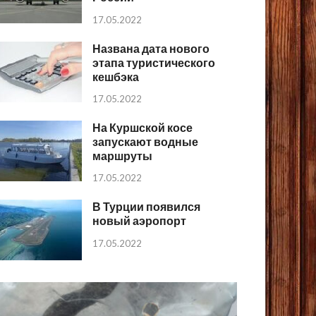
17.05.2022
Названа дата нового
этапа туристического
кешбэка
17.05.2022
На Куршской косе
запускают водные
маршруты
17.05.2022
В Турции появился
новый аэропорт
17.05.2022