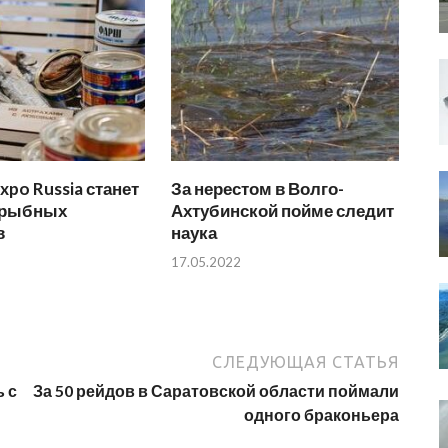
xpo Russia станет
За нерестом в Волго-
 рыбных
Ахтубинской пойме следит
в
наука
17.05.2022
СЛЕДУЮЩАЯ СТАТЬЯ
 с
За 50 рейдов в Саратовской области поймали
одного браконьера