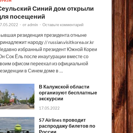
УРИЗМ
Сеульский Синий дом открыли
для посещений
7.05.2022
-
от
admin
-
Оставьте комментарий
ывшая резиденция президента отныне
ринадлежит народу // russian.visitkorea.or.kr
едавно избранный президент Южной Кореи
н Сок Ёль после инаугурации вместе со
воим офисом переехал из официальной
езиденции в Синем доме в …
В Калужской области
организуют бесплатные
экскурсии
17.05.2022
S7 Airlines проводит
распродажу билетов по
России