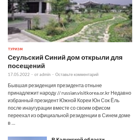
ТУРИЗМ
Сеульский Синий дом открыли для
посещений
17.05.2022
-
от
admin
-
Оставьте комментарий
Бывшая резиденция президента отныне
принадлежит народу // russian.visitkorea.or.kr Недавно
избранный президент Южной Кореи Юн Сок Ёль
после инаугурации вместе со своим офисом
переехал из официальной резиденции в Синем доме
в …
В Калужской области