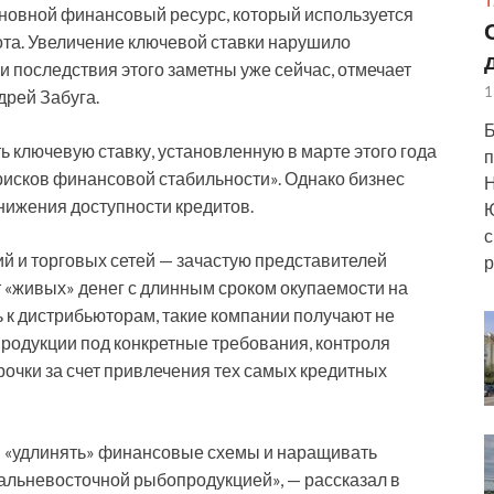
Т
новной финансовый ресурс, который используется
та. Увеличение ключевой ставки нарушило
 последствия этого заметны уже сейчас, отмечает
1
рей Забуга.
Б
 ключевую ставку, установленную в марте этого года
п
рисков финансовой стабильности». Однако бизнес
Н
нижения доступности кредитов.
Ю
с
й и торговых сетей — зачастую представителей
р
ет «живых» денег с длинным сроком окупаемости на
 к дистрибьюторам, такие компании получают не
 продукции под конкретные требования, контроля
рочки за счет привлечения тех самых кредитных
ем «удлинять» финансовые схемы и наращивать
альневосточной рыбопродукцией», — рассказал в