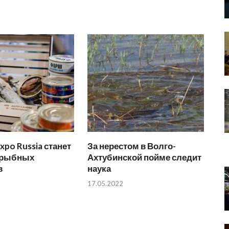
xpo Russia станет
За нерестом в Волго-
 рыбных
Ахтубинской пойме следит
в
наука
17.05.2022