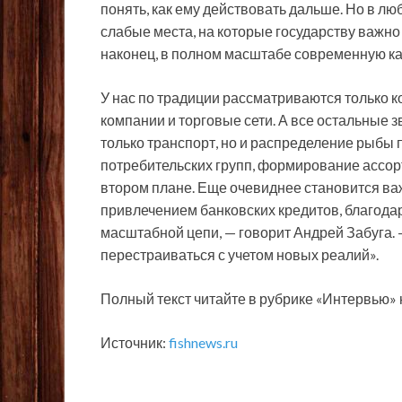
понять, как ему действовать дальше. Но в 
слабые места, на которые государству важно
наконец, в полном масштабе современную ка
У нас по традиции рассматриваются только
компании и торговые сети. А все остальные з
только транспорт, но и распределение рыбы 
потребительских групп, формирование ассорт
втором плане. Еще очевиднее становится ва
привлечением банковских кредитов, благода
масштабной цепи, — говорит Андрей Забуга. 
перестраиваться с учетом новых реалий».
Полный текст читайте в рубрике «Интервью» н
Источник:
fishnews.ru