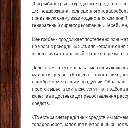
Для рыбного рынка кредитные средства — ос
для поддержания полноценного товарооборо
привычную схему взаимодействия компаний и
генеральный директор компании «Нерей» Анд
Центробанк продолжает постепенно понижать
на уровне рекордных 20% для «ограничения 
успел ощутить побочный эффект от резкого с
Дело в том, что у перерабатывающих компани
малого и среднего бизнеса — как правило, н
приобретение сырья и продукции. Обращаясь
просто сырье, а комплекс услуг – от подбора
качества и доставки до предоставления расс
средств.
«То есть за счет кредитных средств мы мож
товарооборот, наполняя внутренний рынок д