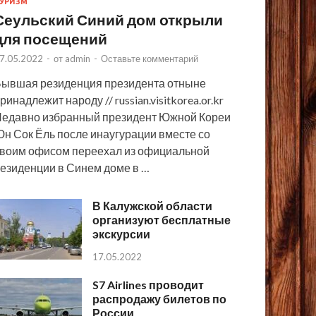
УРИЗМ
Сеульский Синий дом открыли
для посещений
7.05.2022
-
от
admin
-
Оставьте комментарий
ывшая резиденция президента отныне
ринадлежит народу // russian.visitkorea.or.kr
едавно избранный президент Южной Кореи
н Сок Ёль после инаугурации вместе со
воим офисом переехал из официальной
езиденции в Синем доме в …
В Калужской области
организуют бесплатные
экскурсии
17.05.2022
S7 Airlines проводит
распродажу билетов по
России