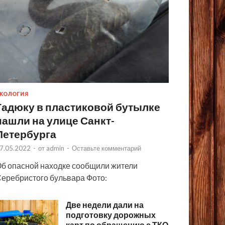
КОЛОГИЯ
Гадюку в пластиковой бутылке
нашли на улице Санкт-
Петербурга
7.05.2022
-
от
admin
-
Оставьте комментарий
б опасной находке сообщили жители
еребристого бульвара Фото:
Две недели дали на
подготовку дорожных
карт по обращению с ТКО