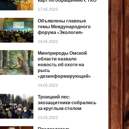
17.05.2022
Объявлены главные
темы Международного
форума «Экология»
14.05.2022
Минприроды Омской
области назвало
новость об охоте на
рысь
«дезинформирующей»
14.05.2022
Троицкий лес:
экозащитники собрались
за круглым столом
13.05.2022
Председатель