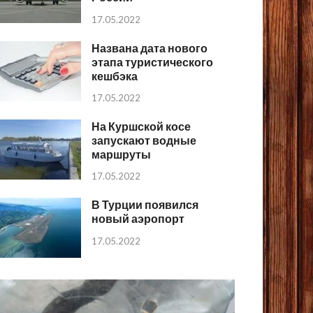
17.05.2022
Названа дата нового
этапа туристического
кешбэка
17.05.2022
На Куршской косе
запускают водные
маршруты
17.05.2022
В Турции появился
новый аэропорт
17.05.2022