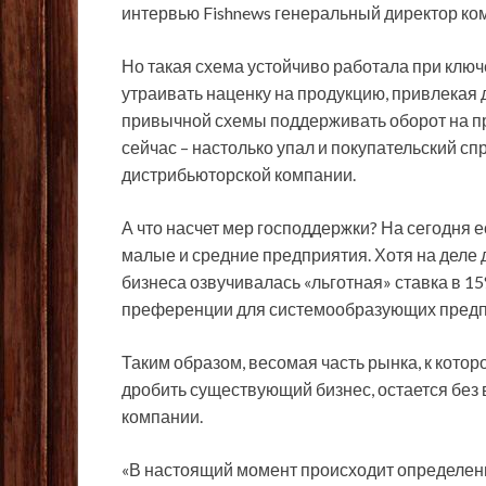
интервью Fishnews генеральный директор ко
Но такая схема устойчиво работала при ключе
утраивать наценку на продукцию, привлекая 
привычной схемы поддерживать оборот на пр
сейчас – настолько упал и покупательский спр
дистрибьюторской компании.
А что насчет мер господдержки? На сегодня 
малые и средние предприятия. Хотя на деле 
бизнеса озвучивалась «льготная» ставка в 1
преференции для системообразующих предпри
Таким образом, весомая часть рынка, к кото
дробить существующий бизнес, остается без 
компании.
«В настоящий момент происходит определенн