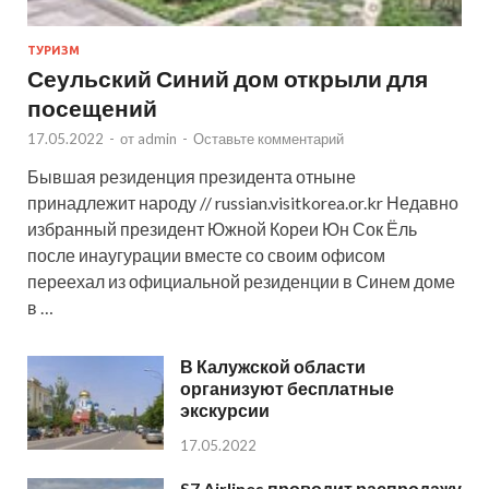
ТУРИЗМ
Сеульский Синий дом открыли для
посещений
17.05.2022
-
от
admin
-
Оставьте комментарий
Бывшая резиденция президента отныне
принадлежит народу // russian.visitkorea.or.kr Недавно
избранный президент Южной Кореи Юн Сок Ёль
после инаугурации вместе со своим офисом
переехал из официальной резиденции в Синем доме
в …
В Калужской области
организуют бесплатные
экскурсии
17.05.2022
S7 Airlines проводит распродажу