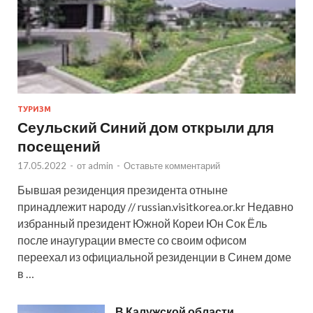
ТУРИЗМ
Сеульский Синий дом открыли для
посещений
17.05.2022
-
от
admin
-
Оставьте комментарий
Бывшая резиденция президента отныне
принадлежит народу // russian.visitkorea.or.kr Недавно
избранный президент Южной Кореи Юн Сок Ёль
после инаугурации вместе со своим офисом
переехал из официальной резиденции в Синем доме
в …
В Калужской области