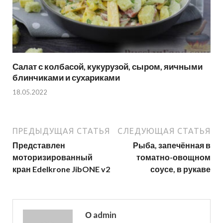
Салат с колбасой, кукурузой, сыром, яичными
блинчиками и сухариками
18.05.2022
ПРЕДЫДУЩАЯ СТАТЬЯ
СЛЕДУЮЩАЯ СТАТЬЯ
Представлен
Рыба, запечённая в
моторизированный
томатно-овощном
кран Edelkrone JibONE v2
соусе, в рукаве
О admin