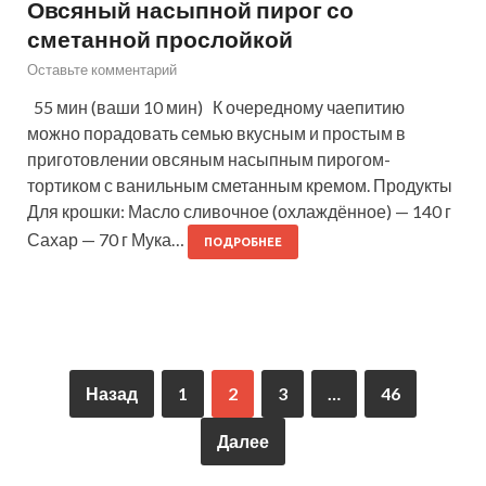
Овсяный насыпной пирог со
сметанной прослойкой
Оставьте комментарий
55 мин (ваши 10 мин) К очередному чаепитию
можно порадовать семью вкусным и простым в
приготовлении овсяным насыпным пирогом-
тортиком с ванильным сметанным кремом. Продукты
Для крошки: Масло сливочное (охлаждённое) — 140 г
Сахар — 70 г Мука…
ПОДРОБНЕЕ
Назад
1
2
3
…
46
Далее