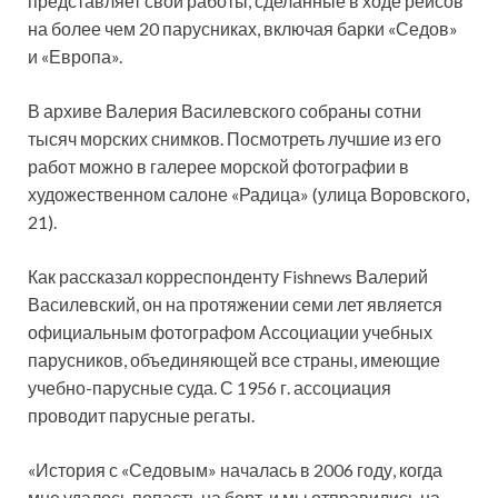
представляет свои работы, сделанные в ходе рейсов
на более чем 20 парусниках, включая барки «Седов»
и «Европа».
В архиве Валерия Василевского собраны сотни
тысяч морских снимков. Посмотреть лучшие из его
работ можно в галерее морской фотографии в
художественном салоне «Радица» (улица Воровского,
21).
Как рассказал корреспонденту Fishnews Валерий
Василевский, он на протяжении семи лет является
официальным фотографом Ассоциации учебных
парусников, объединяющей все страны, имеющие
учебно-парусные суда. С 1956 г. ассоциация
проводит парусные регаты.
«История с «Седовым» началась в 2006 году, когда
мне удалось попасть на борт, и мы отправились на