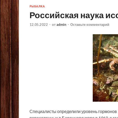
РЫБАЛКА
Российская наука ис
12.05.2022
-
от
admin
-
Оставьте комментарий
Специалисты определили уровень гормонов 
переселенных в Баренцево море в 1960-е год