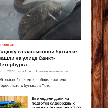
КОЛОГИЯ
Гадюку в пластиковой бутылке
нашли на улице Санкт-
Петербурга
7.05.2022
-
от
admin
-
Оставьте комментарий
б опасной находке сообщили жители
еребристого бульвара Фото:
Две недели дали на
подготовку дорожных
карт по обращению с ТКО