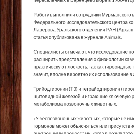
Работу выполнили сотрудники Мурманского м
Федерального исследовательского центра ко
Лаверова Уральского отделения РАН (Арханг
статья опубликована в журнале Animals.
Специалисты отмечают, что исследование но
расширить представления о физиологии камча
практическую плоскость, так как тиреоидные 
значит, вполне вероятно их использование в 
Трийодтиронин (Т3) и тетрайодтиронин (тир
щитовидной железой и играющие ключевую ро
метаболизма позвоночных животных.
«У беспозвоночных животных, которые не и
гормонов может объясняться или присутстви
внутренними процессами, когда в результат