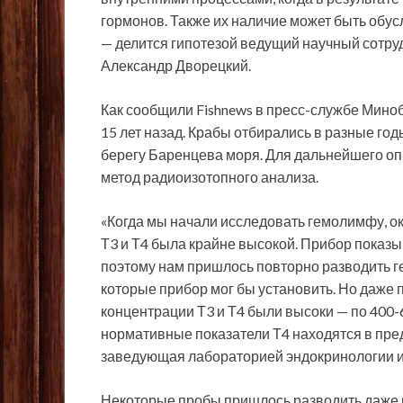
гормонов. Также их наличие может быть обу
— делится гипотезой ведущий научный сотр
Александр Дворецкий.
Как сообщили Fishnews в пресс-службе Мин
15 лет назад. Крабы отбирались в разные го
берегу Баренцева моря. Для дальнейшего о
метод радиоизотопного анализа.
«Когда мы начали исследовать гемолимфу, о
Т3 и Т4 была крайне высокой. Прибор показ
поэтому нам пришлось повторно разводить г
которые прибор мог бы установить. Но даже
концентрации Т3 и Т4 были высоки — по 400-
нормативные показатели Т4 находятся в пред
заведующая лабораторией эндокринологии и
Некоторые пробы пришлось разводить даже не 