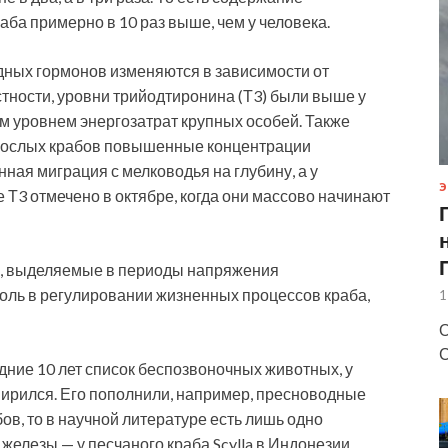
аба примерно в 10 раз выше, чем у человека.
дных гормонов изменяются в зависимости от
тности, уровни трийодтиронина (Т3) были выше у
им уровнем энергозатрат крупных особей. Также
зрослых крабов повышенные концентрации
нная миграция с мелководья на глубину, а у
Э
Т3 отмечено в октябре, когда они массово начинают
ы, выделяемые в периоды напряжения
роль в регулировании жизненных процессов краба,
1
О
С
дние 10 лет список беспозвоночных животных, у
ирился. Его пополнили, например, пресноводные
бов, то в научной литературе есть лишь одно
елезы — у песчаного краба Scylla в Индонезии.