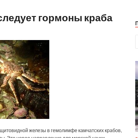
следует гормоны краба
щитовидной железы в гемолимфе камчатских крабов,
ы. Это новое направление для морской науки.