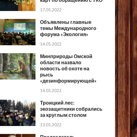
17.05.2022
Объявлены главные
темы Международного
форума «Экология»
14.05.2022
Минприроды Омской
области назвало
новость об охоте на
рысь
«дезинформирующей»
14.05.2022
Троицкий лес:
экозащитники собрались
за круглым столом
13.05.2022
Председатель