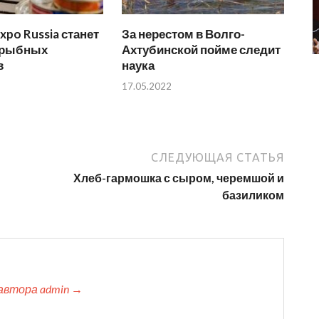
xpo Russia станет
За нерестом в Волго-
 рыбных
Ахтубинской пойме следит
в
наука
17.05.2022
СЛЕДУЮЩАЯ СТАТЬЯ
Хлеб-гармошка с сыром, черемшой и
базиликом
автора admin →