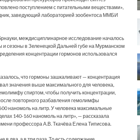
словлено поступлением с питательными веществами»,
удник, заведующий лабораторией зообентоса ММБИ
обрнауки, междисциплинарное исследование началось
ды и сезоны в Зеленецкой Дальней губе на Мурманском
пределения концентрации гормонов использовался
казалось, что гормоны зашкаливают — концентрация
ывал значения выше максимального для человека,
емолимфу спиртом, чтобы получить концентрации,
 после повторного разбавления гемолимфы
600 наномоль на литр. У человека максимальные
елах 140-160 наномоль на литр», — рассказала
мени профессора А.В. Ткачёва Елена Типисова.
в два, а в три раза. То есть содержание