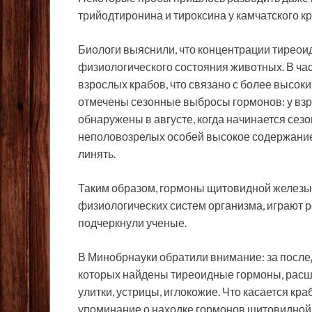
трийодтиронина и тироксина у камчатского кр
Биологи выяснили, что концентрации тиреои
физиологического состояния животных. В час
взрослых крабов, что связано с более высок
отмечены сезонные выбросы гормонов: у в
обнаружены в августе, когда начинается сезо
неполовозрелых особей высокое содержание 
линять.
Таким образом, гормоны щитовидной желез
физиологических систем организма, играют 
подчеркнули ученые.
В Минобрнауки обратили внимание: за после
которых найдены тиреоидные гормоны, расш
улитки, устрицы, иглокожие. Что касается кра
упоминание о находке гормонов щитовидной ж