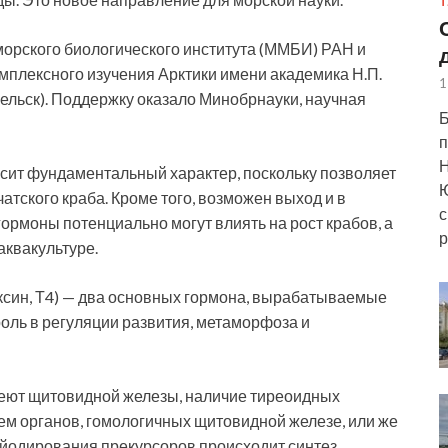
Т
орского биологического института (ММБИ) РАН и
мплексного изучения Арктики имени академика Н.П.
1
ельск). Поддержку оказало Минобрнауки, научная
Б
п
Н
сит фундаментальный характер, поскольку позволяет
Ю
тского краба. Кроме того, возможен выход и в
с
гормоны потенциально могут влиять на рост крабов, а
р
аквакультуре.
оксин, Т4) — два основных гормона, вырабатываемые
ль в регуляции развития, метаморфоза и
меют щитовидной железы, наличие тиреоидных
ем органов, гомологичных щитовидной железе, или же
е йодирования прекурсоров происходит синтез