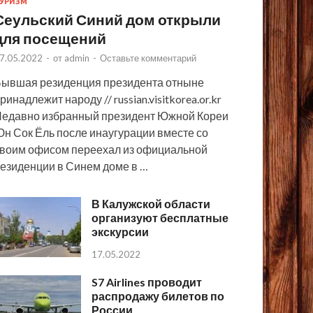
УРИЗМ
Сеульский Синий дом открыли
для посещений
7.05.2022
-
от
admin
-
Оставьте комментарий
ывшая резиденция президента отныне
ринадлежит народу // russian.visitkorea.or.kr
едавно избранный президент Южной Кореи
н Сок Ёль после инаугурации вместе со
воим офисом переехал из официальной
езиденции в Синем доме в …
В Калужской области
организуют бесплатные
экскурсии
17.05.2022
S7 Airlines проводит
распродажу билетов по
России