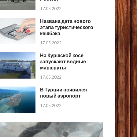
17.05.2022
Названа дата нового
этапа туристического
кешбэка
17.05.2022
На Куршской косе
запускают водные
маршруты
17.05.2022
В Турции появился
новый аэропорт
17.05.2022