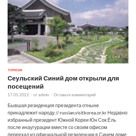
ТУРИЗМ
Сеульский Синий дом открыли для
посещений
17.05.2022
-
от
admin
-
Оставьте комментарий
Бывшая резиденция президента отныне
принадлежит народу // russian.visitkorea.or.kr Недавно
избранный президент Южной Кореи Юн Сок Ёль
после инаугурации вместе со своим офисом
переехал из официальной резиденции в Синем доме