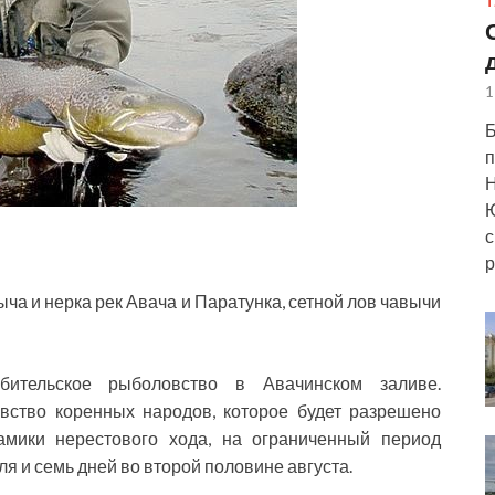
Т
1
Б
п
Н
Ю
с
р
выча и нерка рек Авача и Паратунка, сетной лов чавычи
ительское рыболовство в Авачинском заливе.
вство коренных народов, которое будет разрешено
амики нерестового хода, на ограниченный период
я и семь дней во второй половине августа.