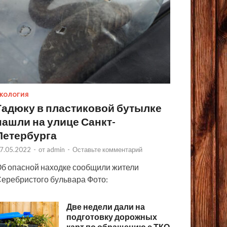
КОЛОГИЯ
Гадюку в пластиковой бутылке
нашли на улице Санкт-
Петербурга
7.05.2022
-
от
admin
-
Оставьте комментарий
б опасной находке сообщили жители
еребристого бульвара Фото:
Две недели дали на
подготовку дорожных
карт по обращению с ТКО