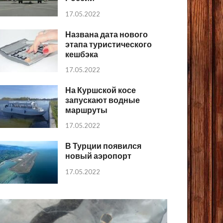
17.05.2022
Названа дата нового
этапа туристического
кешбэка
17.05.2022
На Куршской косе
запускают водные
маршруты
17.05.2022
В Турции появился
новый аэропорт
17.05.2022