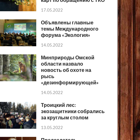
17.05.2022
Объявлены главные
темы Международного
форума «Экология»
14.05.2022
Минприроды Омской
области назвало
новость об охоте на
рысь
«дезинформирующей»
14.05.2022
Троицкий лес:
экозащитники собрались
за круглым столом
13.05.2022
Председатель