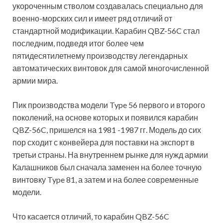
укороченным стволом создавалась специально для
военно-морских сил и имеет ряд отличий от
стандартной модификации. Карабин QBZ-56C стал
последним,
подведя итог более чем
пятидесятилетнему производству легендарных
автоматических винтовок для самой многочисленной
армии мира.
Пик производства модели Type 56 первого и второго
поколений, на основе которых и появился карабин
QBZ-56C, пришелся на 1981 -1987 гг. Модель до сих
пор сходит с конвейера для поставки на экспорт в
третьи страны. На внутреннем рынке для нужд армии
Калашников был сначала заменен на более точную
винтовку Type 81, а затем и на более современные
модели.
Что касается отличий, то карабин QBZ-56C