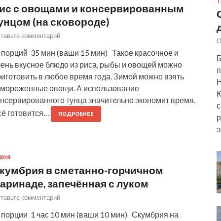
Т
ис с овощами и консервированным
унцом (на сковороде)
тавьте комментарий
О
 порций 35 мин (ваши 15 мин) Такое красочное и
Б
чень вкусное блюдо из риса, рыбы и овощей можно
п
иготовить в любое время года. Зимой можно взять
Н
амороженные овощи. А использование
Ю
онсервированного тунца значительно экономит время.
с
сё готовится…
ПОДРОБНЕЕ
р
э
ХНЯ
кумбрия в сметанно-горчичном
аринаде, запечённая с луком
тавьте комментарий
 порции 1 час 10 мин (ваши 10 мин) Скумбрия на