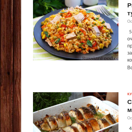
Р
т
Ос
5
о
пр
з
к
В
КУ
С
м
Ос
4