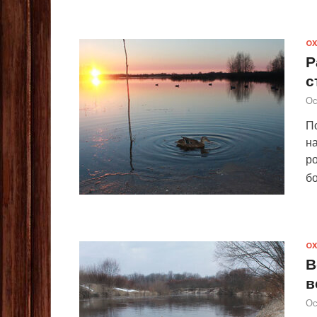
ОХ
Р
с
Ос
П
на
р
бо
ОХ
В
в
Ос