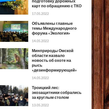
подготовку дорожных
карт по обращению с ТКО
17.05.2022
Объявлены главные
темы Международного
форума «Экология»
14.05.2022
Минприроды Омской
области назвало
новость об охоте на
рысь
«дезинформирующей»
14.05.2022
Троицкий лес:
экозащитники собрались
за круглым столом
13.05.2022