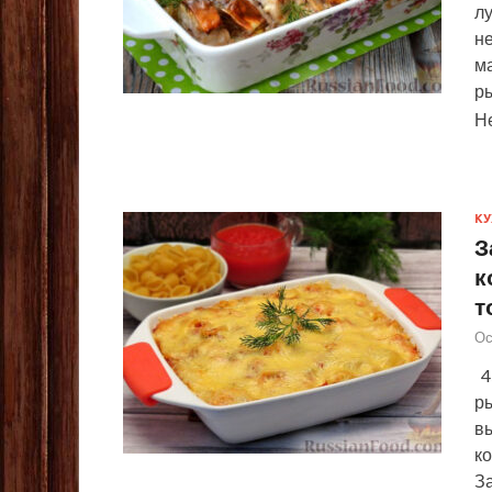
лу
н
м
р
Н
КУ
З
к
т
Ос
4
р
в
ко
З