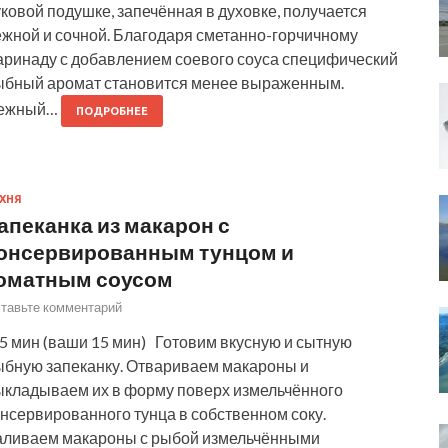
ковой подушке, запечённая в духовке, получается
ежной и сочной. Благодаря сметанно-горчичному
аринаду с добавлением соевого соуса специфический
ыбный аромат становится менее выраженным.
ежный…
ПОДРОБНЕЕ
ХНЯ
апеканка из макарон с
онсервированным тунцом и
оматным соусом
тавьте комментарий
5 мин (ваши 15 мин) Готовим вкусную и сытную
ыбную запеканку. Отвариваем макароны и
ыкладываем их в форму поверх измельчённого
нсервированного тунца в собственном соку.
аливаем макароны с рыбой измельчёнными