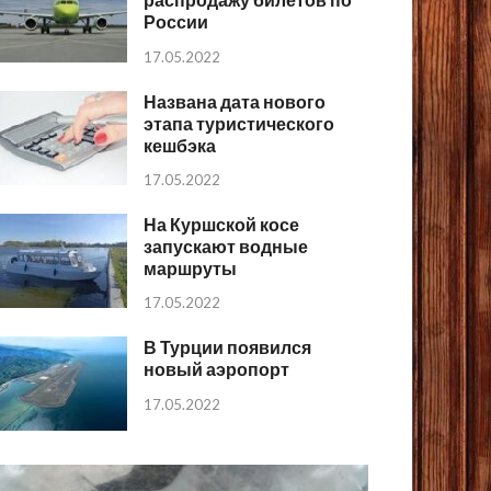
России
17.05.2022
Названа дата нового
этапа туристического
кешбэка
17.05.2022
На Куршской косе
запускают водные
маршруты
17.05.2022
В Турции появился
новый аэропорт
17.05.2022