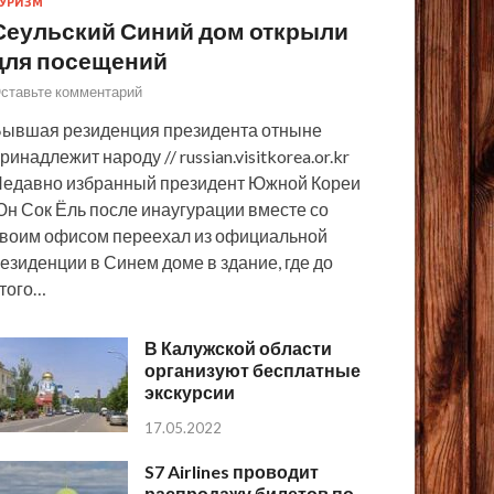
УРИЗМ
Сеульский Синий дом открыли
для посещений
ставьте комментарий
ывшая резиденция президента отныне
ринадлежит народу // russian.visitkorea.or.kr
едавно избранный президент Южной Кореи
н Сок Ёль после инаугурации вместе со
воим офисом переехал из официальной
езиденции в Синем доме в здание, где до
того…
В Калужской области
организуют бесплатные
экскурсии
17.05.2022
S7 Airlines проводит
распродажу билетов по