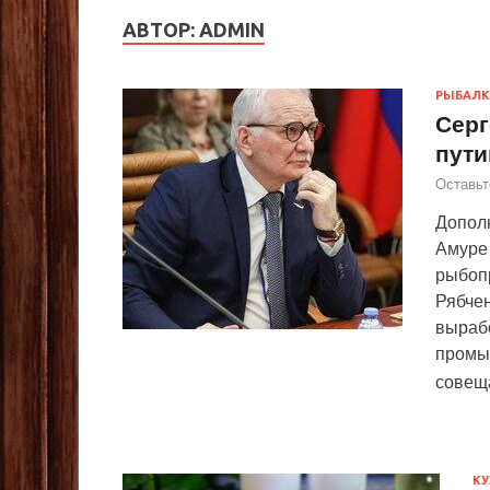
АВТОР:
ADMIN
РЫБАЛК
Серг
пути
Оставьт
Допол
Амуре 
рыбоп
Рябчен
вырабо
промыс
совещ
КУ