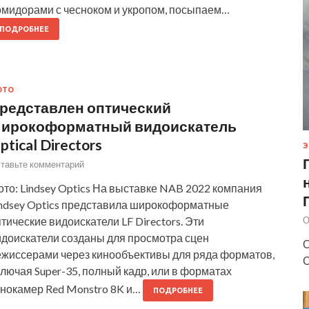
омидорами с чесноком и укропом, посыпаем…
ПОДРОБНЕЕ
ОТО
редставлен оптический
ирокоформатный видоискатель
ptical Directors
Э
тавьте комментарий
то: Lindsey Optics На выставке NAB 2022 компания
indsey Optics представила широкоформатные
О
тические видоискатели LF Directors. Эти
идоискатели созданы для просмотра сцен
О
ежиссерами через кинообъективы для ряда форматов,
С
лючая Super-35, полный кадр, или в форматах
инокамер Red Monstro 8K и…
ПОДРОБНЕЕ