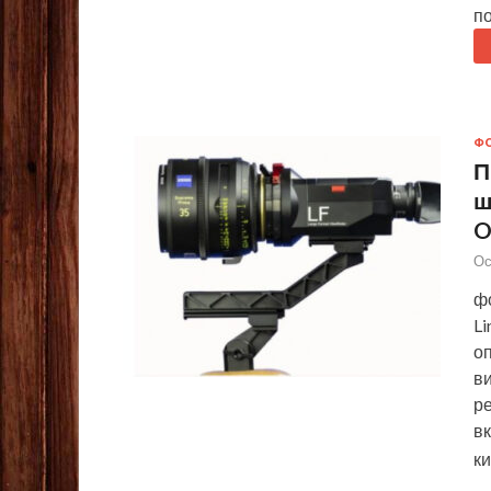
п
Ф
П
ш
O
Ос
фо
L
оп
в
р
вк
к