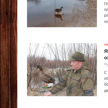
От
пр
р
п
ОХ
Я
о
Ос
С
о
б
д