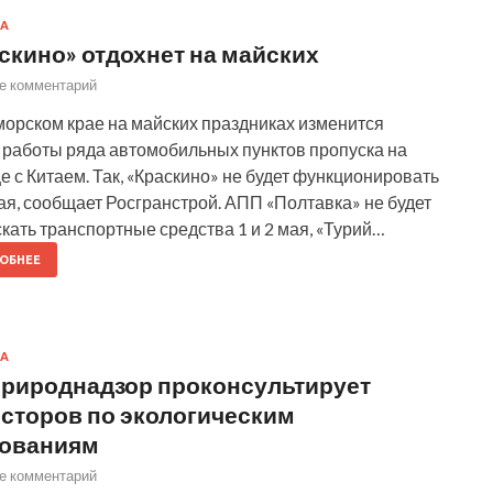
А
скино» отдохнет на майских
е комментарий
орском крае на майских праздниках изменится
работы ряда автомобильных пунктов пропуска на
е с Китаем. Так, «Краскино» не будет функционировать
мая, сообщает Росгранстрой. АПП «Полтавка» не будет
кать транспортные средства 1 и 2 мая, «Турий…
ОБНЕЕ
А
рироднадзор проконсультирует
сторов по экологическим
бованиям
е комментарий