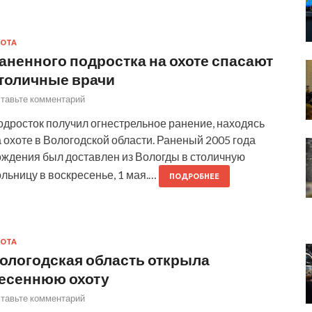
ОТА
аненного подростка на охоте спасают
толичные врачи
тавьте комментарий
одросток получил огнестрельное ранение, находясь
 охоте в Вологодской области. Раненый 2005 года
ождения был доставлен из Вологды в столичную
льницу в воскресенье, 1 мая.…
ПОДРОБНЕЕ
ОТА
ологодская область открыла
есеннюю охоту
тавьте комментарий