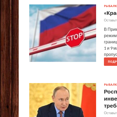
РЫБАЛК
«Кра
Оставьт
В Прим
режим 
границ
1 и 9 
пропус
ПОДР
РЫБАЛК
Росп
инве
тре
Оставьт